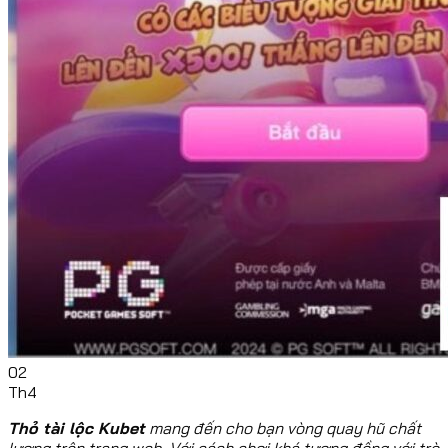
02
Th4
Thỏ tài lộc Kubet
mang đến cho bạn vòng quay hũ chất
lượng trên trang web. Với cách chơi khá tương đồng với trò