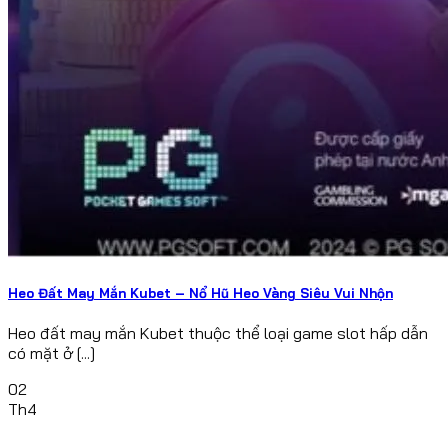
Heo Đất May Mắn Kubet – Nổ Hũ Heo Vàng Siêu Vui Nhộn
Heo đất may mắn Kubet thuộc thể loại game slot hấp dẫn
có mặt ở [...]
02
Th4