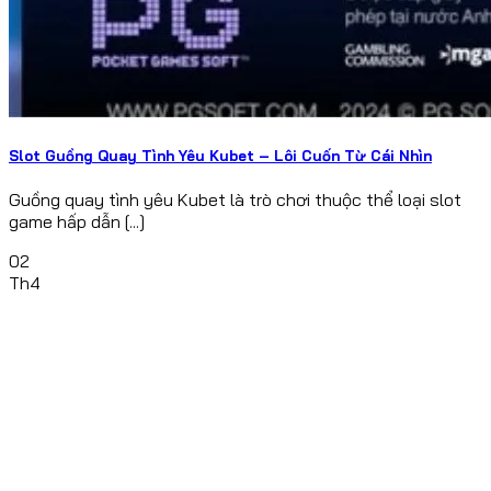
Slot Guồng Quay Tình Yêu Kubet – Lôi Cuốn Từ Cái Nhìn
Guồng quay tình yêu Kubet là trò chơi thuộc thể loại slot
game hấp dẫn [...]
02
Th4