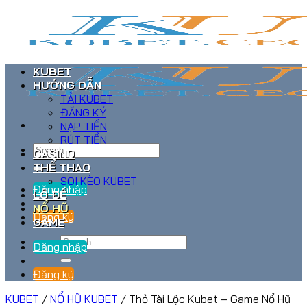
Bỏ
qua
nội
dung
KUBET
HƯỚNG DẪN
TẢI KUBET
ĐĂNG KÝ
NẠP TIỀN
RÚT TIỀN
CASINO
THỂ THAO
SOI KÈO KUBET
Đăng nhập
LÔ ĐỀ
NỔ HŨ
Đăng ký
GAME
Đăng nhập
Đăng ký
KUBET
/
NỔ HŨ KUBET
/
Thỏ Tài Lộc Kubet – Game Nổ Hũ