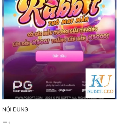
NỘI DUNG