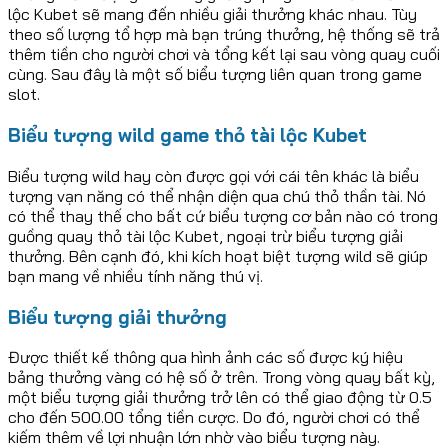
lộc Kubet sẽ mang đến nhiều giải thưởng khác nhau. Tùy
theo số lượng tổ hợp mà bạn trúng thưởng, hệ thống sẽ trả
thêm tiền cho người chơi và tổng kết lại sau vòng quay cuối
cùng. Sau đây là một số biểu tượng liên quan trong game
slot.
Biểu tượng wild game thỏ tài lộc Kubet
Biểu tượng wild hay còn được gọi với cái tên khác là biểu
tượng vạn năng có thể nhận diện qua chú thỏ thần tài. Nó
có thể thay thế cho bất cứ biểu tượng cơ bản nào có trong
guồng quay thỏ tài lộc Kubet, ngoại trừ biểu tượng giải
thưởng. Bên cạnh đó, khi kích hoạt biệt tượng wild sẽ giúp
bạn mang về nhiều tính năng thú vị.
Biểu tượng giải thưởng
Được thiết kế thông qua hình ảnh các số được ký hiệu
bảng thưởng vàng có hệ số ở trên. Trong vòng quay bất kỳ,
một biểu tượng giải thưởng trở lên có thể giao động từ 0.5
cho đến 500.00 tổng tiền cược. Do đó, người chơi có thể
kiếm thêm về lợi nhuận lớn nhờ vào biểu tượng này.