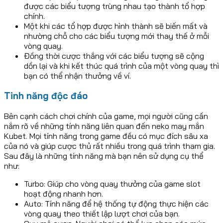
được các biểu tượng trùng nhau tạo thành tổ hợp
chính.
Một khi các tổ hợp được hình thành sẽ biến mất và
nhường chỗ cho các biểu tượng mới thay thế ở mỗi
vòng quay.
Đồng thời cược thắng với các biểu tượng sẽ cộng
dồn lại và khi kết thúc quá trình của một vòng quay thì
bạn có thể nhận thưởng về ví.
Tinh năng độc đáo
Bên cạnh cách chơi chính của game, mọi người cũng cần
nắm rõ về những tính năng liên quan đến neko may mắn
Kubet. Mọi tính năng trong game đều có mục đích sâu xa
của nó và giúp cược thủ rất nhiều trong quá trình tham gia.
Sau đây là những tính năng mà bạn nên sử dụng cụ thể
như:
Turbo: Giúp cho vòng quay thưởng của game slot
hoạt động nhanh hơn.
Auto: Tính năng để hệ thống tự động thực hiện các
vòng quay theo thiết lập lượt chơi của bạn.