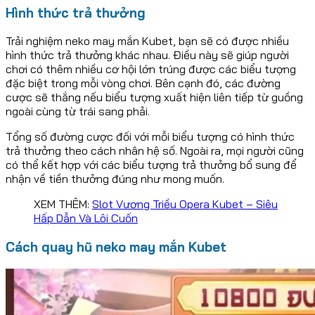
Hình thức trả thưởng
Trải nghiệm neko may mắn Kubet, bạn sẽ có được nhiều
hình thức trả thưởng khác nhau. Điều này sẽ giúp người
chơi có thêm nhiều cơ hội lớn trúng được các biểu tượng
đặc biệt trong mỗi vòng chơi. Bên cạnh đó, các đường
cược sẽ thắng nếu biểu tượng xuất hiện liên tiếp từ guồng
ngoài cùng từ trái sang phải.
Tổng số đường cược đối với mỗi biểu tượng có hình thức
trả thưởng theo cách nhân hệ số. Ngoài ra, mọi người cũng
có thể kết hợp với các biểu tượng trả thưởng bổ sung để
nhận về tiền thưởng đúng như mong muốn.
XEM THÊM:
Slot Vương Triều Opera Kubet – Siêu
Hấp Dẫn Và Lôi Cuốn
Cách quay hũ neko may mắn Kubet