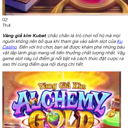
02
Th4
Vàng giả kim Kubet
chắc chắn là trò chơi nổ hũ mà mọi
người không nên bỏ qua khi tham gia vào sảnh slot của
Ku
Casino
. Đến với trò chơi, bạn sẽ được khám phá những báu
vật lấp lánh giúp mang về tiền thưởng chất lượng nhất. Vậy
game slot này có điểm gì nổi bật và cách thức đặt cược ra
sao thì cùng điểm qua nội dung chi tiết.