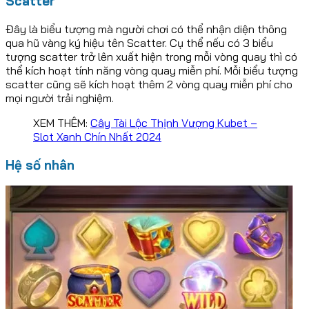
Scatter
Đây là biểu tượng mà người chơi có thể nhận diện thông
qua hũ vàng ký hiệu tên Scatter. Cụ thể nếu có 3 biểu
tượng scatter trở lên xuất hiện trong mỗi vòng quay thì có
thể kích hoạt tính năng vòng quay miễn phí. Mỗi biểu tượng
scatter cũng sẽ kích hoạt thêm 2 vòng quay miễn phí cho
mọi người trải nghiệm.
XEM THÊM:
Cây Tài Lộc Thịnh Vượng Kubet –
Slot Xanh Chín Nhất 2024
Hệ số nhân