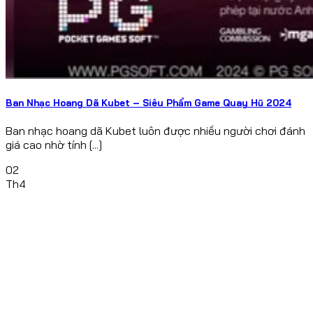
Ban Nhạc Hoang Dã Kubet – Siêu Phẩm Game Quay Hũ 2024
Ban nhạc hoang dã Kubet luôn được nhiều người chơi đánh
giá cao nhờ tính [...]
02
Th4