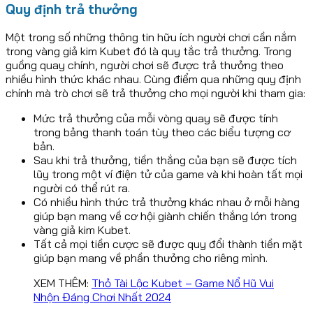
Quy định trả thưởng
Một trong số những thông tin hữu ích người chơi cần nắm
trong vàng giả kim Kubet đó là quy tắc trả thưởng. Trong
guồng quay chính, người chơi sẽ được trả thưởng theo
nhiều hình thức khác nhau. Cùng điểm qua những quy định
chính mà trò chơi sẽ trả thưởng cho mọi người khi tham gia:
Mức trả thưởng của mỗi vòng quay sẽ được tính
trong bảng thanh toán tùy theo các biểu tượng cơ
bản.
Sau khi trả thưởng, tiền thắng của bạn sẽ được tích
lũy trong một ví điện tử của game và khi hoàn tất mọi
người có thể rút ra.
Có nhiều hình thức trả thưởng khác nhau ở mỗi hàng
giúp bạn mang về cơ hội giành chiến thắng lớn trong
vàng giả kim Kubet.
Tất cả mọi tiền cược sẽ được quy đổi thành tiền mặt
giúp bạn mang về phần thưởng cho riêng mình.
XEM THÊM:
Thỏ Tài Lộc Kubet – Game Nổ Hũ Vui
Nhộn Đáng Chơi Nhất 2024