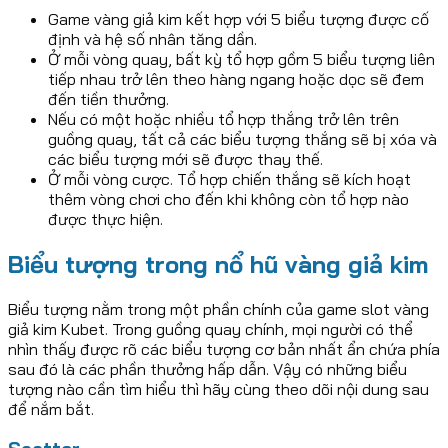
Game vàng giả kim kết hợp với 5 biểu tượng được cố
định và hệ số nhân tăng dần.
Ở mỗi vòng quay, bất kỳ tổ hợp gồm 5 biểu tượng liên
tiếp nhau trở lên theo hàng ngang hoặc dọc sẽ đem
đến tiền thưởng.
Nếu có một hoặc nhiều tổ hợp thắng trở lên trên
guồng quay, tất cả các biểu tượng thắng sẽ bị xóa và
các biểu tượng mới sẽ được thay thế.
Ở mỗi vòng cược. Tổ hợp chiến thắng sẽ kích hoạt
thêm vòng chơi cho đến khi không còn tổ hợp nào
được thực hiện.
Biểu tượng trong nổ hũ vàng giả kim
Biểu tượng nằm trong một phần chính của game slot vàng
giả kim Kubet. Trong guồng quay chính, mọi người có thể
nhìn thấy được rõ các biểu tượng cơ bản nhất ẩn chứa phía
sau đó là các phần thưởng hấp dẫn. Vậy có những biểu
tượng nào cần tìm hiểu thì hãy cùng theo dõi nội dung sau
để nắm bắt.