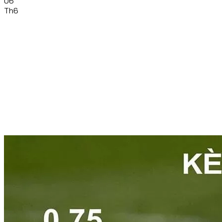
06
Th6