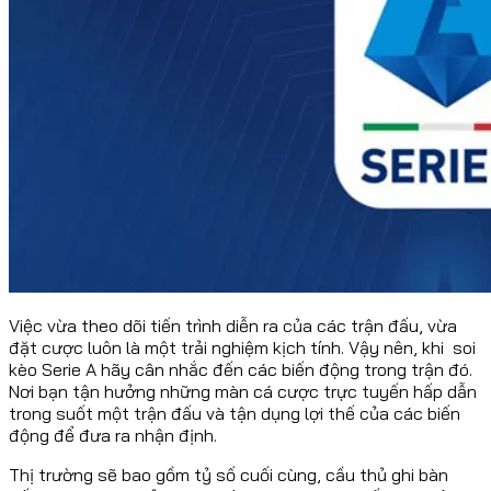
Việc vừa theo dõi tiến trình diễn ra của các trận đấu, vừa
đặt cược luôn là một trải nghiệm kịch tính. Vậy nên, khi soi
kèo Serie A hãy cân nhắc đến các biến động trong trận đó.
Nơi bạn tận hưởng những màn cá cược trực tuyến hấp dẫn
trong suốt một trận đấu và tận dụng lợi thế của các biến
động để đưa ra nhận định.
Thị trường sẽ bao gồm tỷ số cuối cùng, cầu thủ ghi bàn