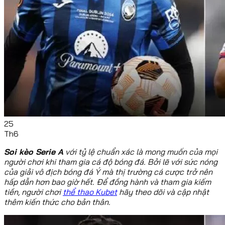
25
Th6
Soi kèo Serie A
với tỷ lệ chuẩn xác là mong muốn của mọi
người chơi khi tham gia cá độ bóng đá. Bởi lẽ với sức nóng
của giải vô địch bóng đá Ý mà thị trường cá cược trở nên
hấp dẫn hơn bao giờ hết. Để đồng hành và tham gia kiếm
tiền, người chơi
thể thao Kubet
hãy theo dõi và cập nhật
thêm kiến thức cho bản thân.