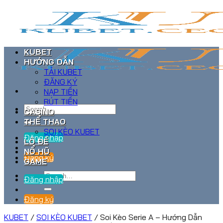
Bỏ
qua
nội
dung
KUBET
HƯỚNG DẪN
TẢI KUBET
ĐĂNG KÝ
NẠP TIỀN
RÚT TIỀN
CASINO
THỂ THAO
SOI KÈO KUBET
Đăng nhập
LÔ ĐỀ
NỔ HŨ
Đăng ký
GAME
Đăng nhập
Đăng ký
KUBET
/
SOI KÈO KUBET
/
Soi Kèo Serie A – Hướng Dẫn