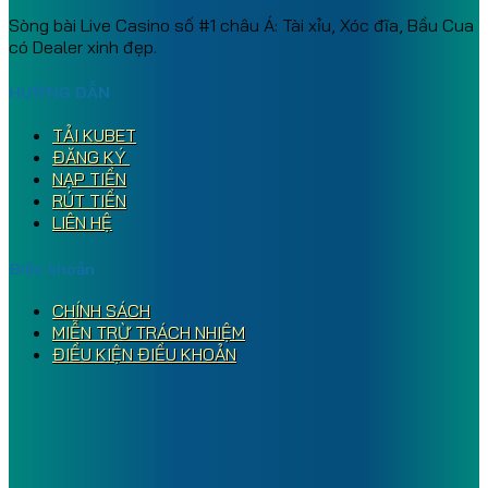
Sòng bài Live Casino số #1 châu Á: Tài xỉu, Xóc đĩa, Bầu Cua
có Dealer xinh đẹp.
HƯỚNG DẪN
TẢI KUBET
ĐĂNG KÝ
NẠP TIỀN
RÚT TIỀN
LIÊN HỆ
Điều khoản
CHÍNH SÁCH
MIỄN TRỪ TRÁCH NHIỆM
ĐIỀU KIỆN ĐIỀU KHOẢN