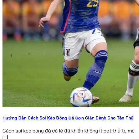
Hướng Dẫn Cách Soi Kèo Bóng Đá Đơn Giản Dành Cho Tân Thủ
Cách soi kèo bóng đá có lẽ đã khiến không ít bet thủ tò mò
[...]