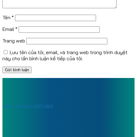
Tên
*
Email
*
Trang web
Lưu tên của tôi, email, và trang web trong trình duyệt
này cho lần bình luận kế tiếp của tôi.
GIỚI THIỆU KUBET.CEO