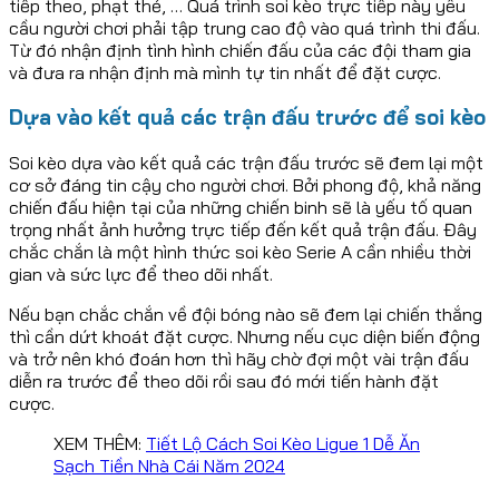
tiếp theo, phạt thẻ, … Quá trình soi kèo trực tiếp này yêu
cầu người chơi phải tập trung cao độ vào quá trình thi đấu.
Từ đó nhận định tình hình chiến đấu của các đội tham gia
và đưa ra nhận định mà mình tự tin nhất để đặt cược.
Dựa vào kết quả các trận đấu trước để soi kèo
Soi kèo dựa vào kết quả các trận đấu trước sẽ đem lại một
cơ sở đáng tin cậy cho người chơi. Bởi phong độ, khả năng
chiến đấu hiện tại của những chiến binh sẽ là yếu tố quan
trọng nhất ảnh hưởng trực tiếp đến kết quả trận đấu. Đây
chắc chắn là một hình thức soi kèo Serie A cần nhiều thời
gian và sức lực để theo dõi nhất.
Nếu bạn chắc chắn về đội bóng nào sẽ đem lại chiến thắng
thì cần dứt khoát đặt cược. Nhưng nếu cục diện biến động
và trở nên khó đoán hơn thì hãy chờ đợi một vài trận đấu
diễn ra trước để theo dõi rồi sau đó mới tiến hành đặt
cược.
XEM THÊM:
Tiết Lộ Cách Soi Kèo Ligue 1 Dễ Ăn
Sạch Tiền Nhà Cái Năm 2024