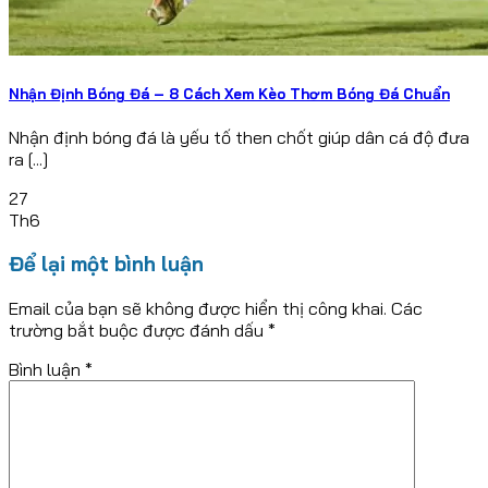
Nhận Định Bóng Đá – 8 Cách Xem Kèo Thơm Bóng Đá Chuẩn
Nhận định bóng đá là yếu tố then chốt giúp dân cá độ đưa
ra [...]
27
Th6
Để lại một bình luận
Email của bạn sẽ không được hiển thị công khai.
Các
trường bắt buộc được đánh dấu
*
Bình luận
*