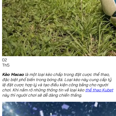
02
Th5
Kèo Macao
là một loại kèo chấp trong đặt cược thể thao,
đặc biệt phổ biến trong bóng đá. Loại kèo này cung cấp tỷ
lệ đặt cược hợp lý và tạo điều kiện công bằng cho người
chơi. Khi nắm rõ những thông tin về loại kèo
thể thao Kubet
này thì người chơi sẽ dễ dàng chiến thắng.