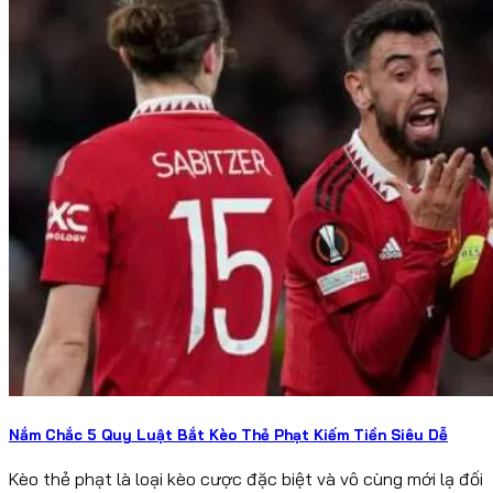
Nắm Chắc 5 Quy Luật Bắt Kèo Thẻ Phạt Kiếm Tiền Siêu Dễ
Kèo thẻ phạt là loại kèo cược đặc biệt và vô cùng mới lạ đối