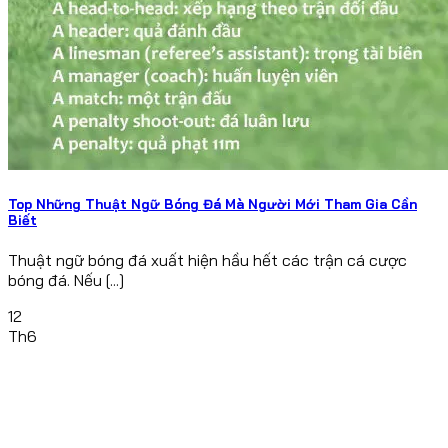
Top Những Thuật Ngữ Bóng Đá Mà Người Mới Tham Gia Cần
Biết
Thuật ngữ bóng đá xuất hiện hầu hết các trận cá cược
bóng đá. Nếu [...]
12
Th6