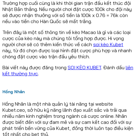
Trường hợp cuối cùng là khi thời gian trận đấu kết thúc đội
Nhật Bản thắng. Nếu người chơi đặt cược 100k cho đội này
sẽ được nhận thưởng với số tiền là 100k x 0.76 = 76k còn
nếu vào tiền cho Hàn Quốc sẽ mất trắng.
Trên đây là một số thông tin về kèo Macao là gì và các loại
cược của kèo này mà chúng tôi tổng hợp được. Hi vọng
người chơi sẽ có thêm kiến thức về cách
soi kèo Kubet
này, từ đó chọn được loại hình đặt cược phù hợp và nhanh
chóng đặt cược vào trận đấu yêu thích.
Bài viết này được đăng trong
SOI KÈO KUBET
. Đánh dấu
liên
kết thường trực
.
Hồng Nhân
Hồng Nhân là một nhà quản lý tài năng tại website
Kubet.ceo, sở hữu kỹ năng lãnh đạo xuất sắc và trải qua
nhiều năm kinh nghiệm trong ngành cá cược online. Nhân
được biết đến với sự đam mê và sự cam kết cao đối với sự
phát triển bền vững của Kubet, đồng thời luôn tạo điều kiện
tốt nhất cho bet thủ.