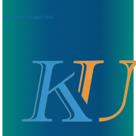
GIỚI THIỆU KUBET.CEO