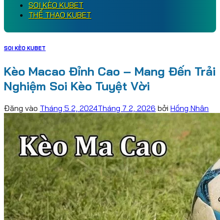
SOI KÈO KUBET
THỂ THAO KUBET
SOI KÈO KUBET
Kèo Macao Đỉnh Cao – Mang Đến Trải
Nghiệm Soi Kèo Tuyệt Vời
Đăng vào
Tháng 5 2, 2024
Tháng 7 2, 2026
bởi
Hồng Nhân