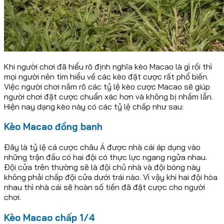
Khi người chơi đã hiểu rõ định nghĩa kèo Macao là gì rồi thì
mọi người nên tìm hiểu về các kèo đặt cược rất phổ biến.
Việc người chơi nắm rõ các tỷ lệ kèo cược Macao sẽ giúp
người chơi đặt cược chuẩn xác hơn và không bị nhầm lẫn.
Hiện nay dạng kèo này có các tỷ lệ chấp như sau:
Kèo Macao đồng banh
Đây là tỷ lệ cá cược châu Á được nhà cái áp dụng vào
những trận đấu có hai đội có thực lực ngang ngửa nhau.
Đội cửa trên thường sẽ là đội chủ nhà và đội bóng này
không phải chấp đội cửa dưới trái nào. Vì vậy khi hai đội hòa
nhau thì nhà cái sẽ hoàn số tiền đã đặt cược cho người
chơi.
Kèo Macao chấp 1/4