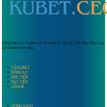
Sòng bài Live Casino số #1 châu Á: Tài xỉu, Xóc đĩa, Bầu Cua
có Dealer xinh đẹp.
HƯỚNG DẪN
TẢI KUBET
ĐĂNG KÝ
NẠP TIỀN
RÚT TIỀN
LIÊN HỆ
Điều khoản
CHÍNH SÁCH