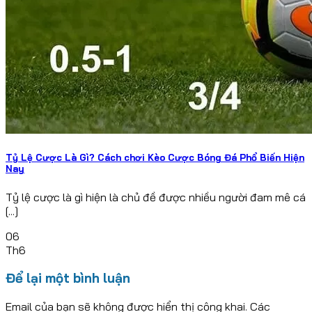
Tỷ Lệ Cược Là Gì? Cách chơi Kèo Cược Bóng Đá Phổ Biến Hiện
Nay
Tỷ lệ cược là gì hiện là chủ đề được nhiều người đam mê cá
[...]
06
Th6
Để lại một bình luận
Email của bạn sẽ không được hiển thị công khai.
Các