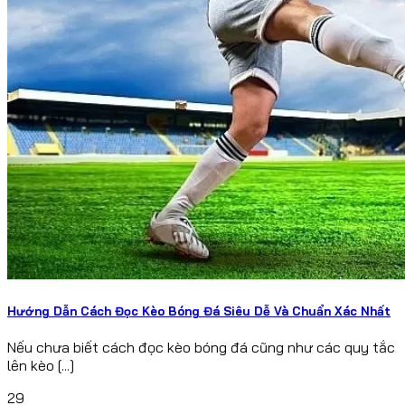
Hướng Dẫn Cách Đọc Kèo Bóng Đá Siêu Dễ Và Chuẩn Xác Nhất
Nếu chưa biết cách đọc kèo bóng đá cũng như các quy tắc
lên kèo [...]
29