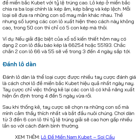
đề miền bắc Kubet với tỷ lệ trúng cao. Lô kép ở miền bắc
chia ra ba loại chính là: kép âm, kép bằng và kép lệch. Mỗi
loại sẽ đưa ra những con số may mắn khác nhau. Thế
nhưng số lượng các con lô xuất hiện theo cách này không
cao, trong 50 con thì chỉ có 5 con kép mà thôi.
Ví dụ: Nếu giải đặc biệt của xổ số kiến thiết hôm nay có
dạng 2 con lô đầu báo kép là 66254 hoặc 55193. Chắc
chắn 2 con lô 66 và 55 sẽ về trong 3 đến 4 ngày sắp tới.
Đánh lô dàn
Đánh lô dàn là thể loại cược được nhiều tay cược đánh giá
là cách chơi lô đề miền bắc Kubet hiệu quả nhất ngày nay.
Tay cược chỉ việc thống kê lại các con lô có khả năng xuất
hiện ổn định trong 4 đến 5 ngày vừa rồi.
Sau khi thống kê, tay cược sẽ chọn ra những con số mà
mình cảm thấy thích nhất và bắt đầu nuôi chúng. Chơi dàn
từ 3 đến 6 con lô thì tỷ lệ trúng giải sẽ cao hơn gấp nhiều
lần so với cách đánh bình thường.
XEM THÊM:
Lô Đề Miền Nam Kubet – Soi Cầu