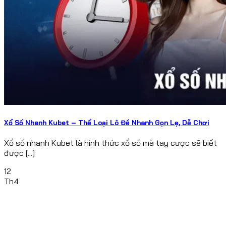
Xổ Số Nhanh Kubet – Thể Loại Lô Đề Nhanh Gọn Lẹ, Dễ Chơi
Xổ số nhanh Kubet là hình thức xổ số mà tay cược sẽ biết
được [...]
12
Th4