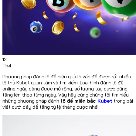
12
Th4
Phương pháp đánh lô đề hiệu quả là vấn đề được rất nhiều
lô thủ Kubet quan tâm và tìm kiếm. Loại hình đánh lô đề
online ngày càng được mở rộng, số lượng tay cược cũng
tăng lên theo từng ngày. Vậy hãy cùng chúng tôi tìm hiểu
những phương pháp đánh
lô đề miền bắc
Kubet
trong bài
viết dưới đây để tăng tỷ lệ thắng cược nhé!