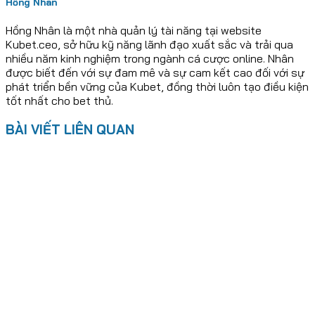
Hồng Nhân
Hồng Nhân là một nhà quản lý tài năng tại website
Kubet.ceo, sở hữu kỹ năng lãnh đạo xuất sắc và trải qua
nhiều năm kinh nghiệm trong ngành cá cược online. Nhân
được biết đến với sự đam mê và sự cam kết cao đối với sự
phát triển bền vững của Kubet, đồng thời luôn tạo điều kiện
tốt nhất cho bet thủ.
BÀI VIẾT LIÊN QUAN