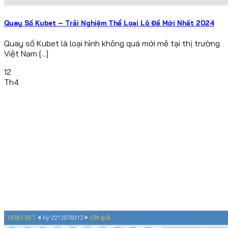
Quay Số Kubet – Trải Nghiệm Thể Loại Lô Đề Mới Nhất 2024
Quay số Kubet là loại hình không quá mới mẻ tại thị trường
Việt Nam [...]
12
Th4