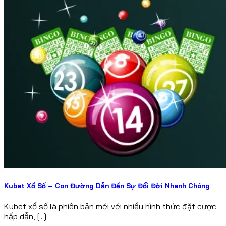
Kubet Xổ Số – Con Đường Dẫn Đến Sự Đổi Đời Nhanh Chóng
Kubet xổ số là phiên bản mới với nhiều hình thức đặt cược
hấp dẫn, [...]