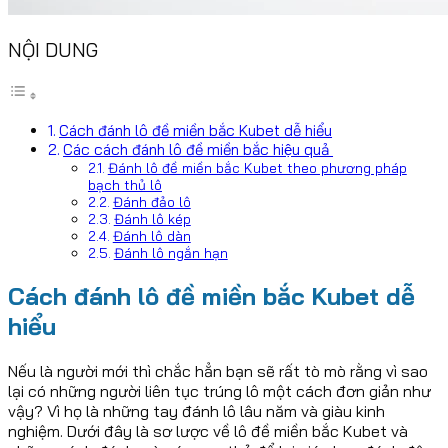
NỘI DUNG
Cách đánh lô đề miền bắc Kubet dễ hiểu
Các cách đánh lô đề miền bắc hiệu quả
Đánh lô đề miền bắc Kubet theo phương pháp
bạch thủ lô
Đánh đảo lô
Đánh lô kép
Đánh lô dàn
Đánh lô ngắn hạn
Cách đánh lô đề miền bắc Kubet dễ
hiểu
Nếu là người mới thì chắc hẳn bạn sẽ rất tò mò rằng vì sao
lại có những người liên tục trúng lô một cách đơn giản như
vậy? Vì họ là những tay đánh lô lâu năm và giàu kinh
nghiệm. Dưới đây là sơ lược về lô đề miền bắc Kubet và