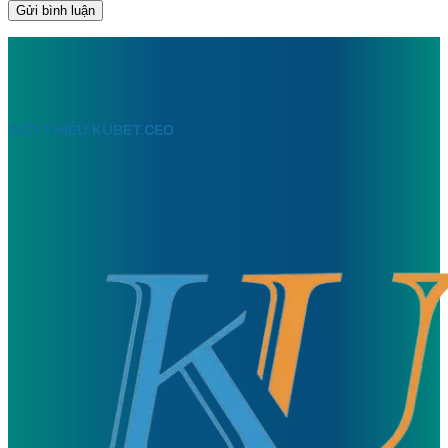
GIỚI THIỆU KUBET.CEO