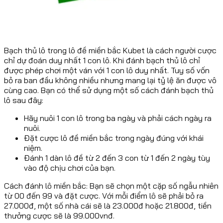
Bạch thủ lô trong lô đề miền bắc Kubet là cách người cược
chỉ dự đoán duy nhất 1 con lô. Khi đánh bạch thủ lô chỉ
được phép chơi một ván với 1 con lô duy nhất. Tuy số vốn
bỏ ra ban đầu không nhiều nhưng mang lại tỷ lệ ăn được vô
cùng cao. Bạn có thể sử dụng một số cách đánh bạch thủ
lô sau đây:
Hãy nuôi 1 con lô trong ba ngày và phải cách ngày ra
nuôi.
Đặt cược lô đề miền bắc trong ngày đúng với khái
niệm.
Đánh 1 dàn lô đề từ 2 đến 3 con từ 1 đến 2 ngày tùy
vào độ chịu chơi của bạn.
Cách đánh lô miền bắc: Bạn sẽ chọn một cặp số ngẫu nhiên
từ 00 đến 99 và đặt cược. Với mỗi điểm lô sẽ phải bỏ ra
27.000đ, một số nhà cái sẽ là 23.000đ hoặc 21.800đ, tiền
thưởng cược sẽ là 99.000vnđ.