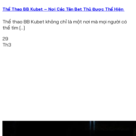
Thể Thao BB Kubet – Nơi Các Tân Bet Thủ Được Thể Hiện
Thể thao BB Kubet không chỉ là một nơi mà mọi người có
thể tìm [...]
29
Th3