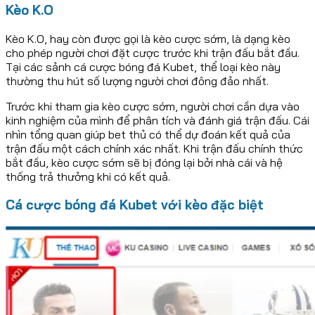
Kèo K.O
Kèo K.O, hay còn được gọi là kèo cược sớm, là dạng kèo
cho phép người chơi đặt cược trước khi trận đấu bắt đầu.
Tại các sảnh cá cược bóng đá Kubet, thể loại kèo này
thường thu hút số lượng người chơi đông đảo nhất.
Trước khi tham gia kèo cược sớm, người chơi cần dựa vào
kinh nghiệm của mình để phân tích và đánh giá trận đấu. Cái
nhìn tổng quan giúp bet thủ có thể dự đoán kết quả của
trận đấu một cách chính xác nhất. Khi trận đấu chính thức
bắt đầu, kèo cược sớm sẽ bị đóng lại bởi nhà cái và hệ
thống trả thưởng khi có kết quả.
Cá cược bóng đá Kubet với kèo đặc biệt