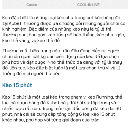
Kèo đặc biệt là những loại kèo phụ trong bet kèo bóng đá
tại Kubet, thường được ưa chuộng bởi những người chơi có
kinh nghiệm. Đặc điểm của những kèo này là tỷ lệ trả
thưởng cao, bao gồm kèo tổng số bàn thắng, kèo phạt góc,
kèo thẻ vàng, và kèo thẻ đỏ.
Thường xuất hiện trong các trận đấu đang diễn ra, người
chơi cần quan sát kỹ các biến động của kèo để lựa chọn
phù hợp và đặt cược. Nhờ thể thức đa dạng với tỷ lệ thay
đổi liên tục, kèo đặc biệt luôn là một lựa chọn thú vị và lý
tưởng để mọi người thử sức.
Kèo 15 phút
Kèo 15 phút là một loại kèo trong phạm vi kèo Running, thể
loại cá cược bóng đá Kubet này đòi hỏi sự tập trung và
chiến lược rất cao. Trong mỗi trận đấu bóng đá kéo dài 90
phút, nhà cái sẽ cung cấp tổng cộng 6 loại kèo 15 phút
khác nhau, phù hợp với từng giai đoạn của trận.