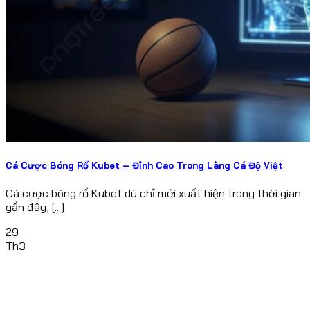
Cá Cược Bóng Rổ Kubet – Đỉnh Cao Trong Làng Cá Độ Việt
Cá cược bóng rổ Kubet dù chỉ mới xuất hiện trong thời gian
gần đây, [...]
29
Th3