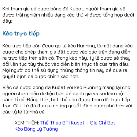
Khi tham gia cá cược bóng đá Kubet, người tham gia sẽ
được trải nghiệm nhiều dạng kèo thú vị được tổng hợp dưới
đây:
Kèo trực tiếp
Kèo trực tiếp còn được gọi là kèo Running, là một dạng kèo
cược cho phép tham gia đặt cược vào các trận đang diễn
ra trực tiếp trên sân cỏ. Trong kèo này, tỷ lệ cược sẽ thay
đổi liên tục tùy thuộc vào diễn biến thực tế của trận đấu.
Mọi người có thể sử dụng những thông tin này để đưa ra
quyết định cá cược chính xác hơn.
Việc cá cược bóng đá Kubet với kèo Running mang lại cho
người chơi nhiều dữ liệu hơn để đánh giá và soi kèo một
cách tỉ mỉ. Đồng thời, bet thủ còn được theo dõi trực tiếp
trận đấu, từ đó đưa ra những quyết định cược phù hợp với
các tỷ lệ từ nhà cái.
XEM THÊM:
Thể Thao BTI Kubet – Địa Chỉ Bet
Kèo Bóng Lý Tưởng