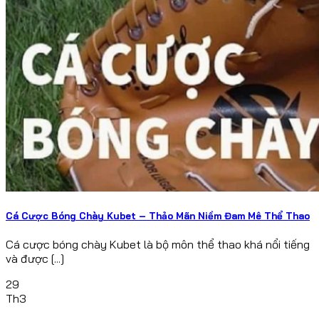
Cá Cược Bóng Chày Kubet – Thảo Mãn Niềm Đam Mê Thể Thao
Cá cược bóng chày Kubet là bộ môn thể thao khá nổi tiếng
và được [...]
29
Th3